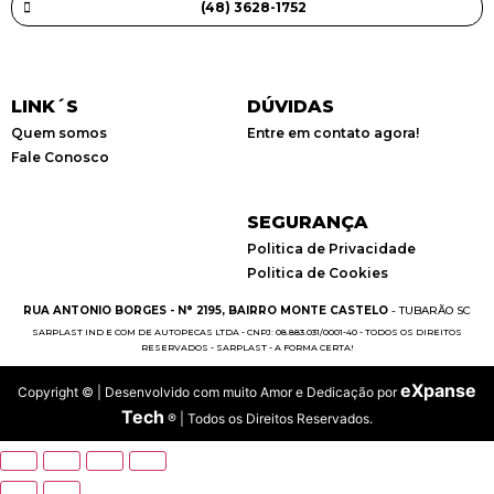
(48) 3628-1752
LINK´S
DÚVIDAS
Quem somos
Entre em contato agora!
Fale Conosco
SEGURANÇA
Politica de Privacidade
Politica de Cookies
RUA ANTONIO BORGES - N° 2195, BAIRRO MONTE CASTELO
- TUBARÃO SC
SARPLAST IND E COM DE AUTOPECAS LTDA - CNPJ: 08.883.031/0001-40 - TODOS OS DIREITOS
RESERVADOS - SARPLAST - A FORMA CERTA!
eXpanse
Copyright
© | Desenvolvido com muito Amor e Dedicação por
Tech
® | Todos os Direitos Reservados.