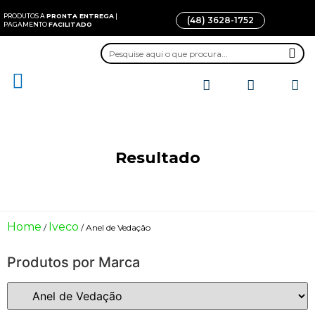
PRODUTOS A
PRONTA ENTREGA
|
(48) 3628-1752
PAGAMENTO
FACILITADO
Todos os Produtos
Quem somos
Fale conosco
Resultado
Home
Iveco
/
/ Anel de Vedação
Produtos por Marca