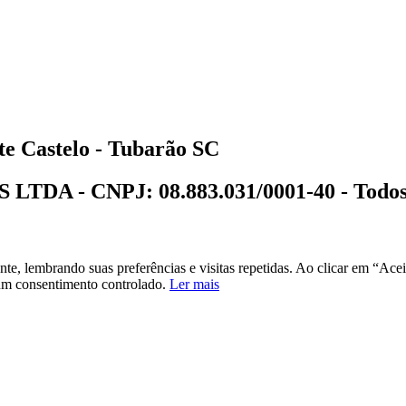
te Castelo
- Tubarão SC
 CNPJ: 08.883.031/0001-40 - Todos os d
ht
© | Desenvolvido com muito Amor e Dedicação por
eXpanse Tech
® | Todos os Direitos Re
ante, lembrando suas preferências e visitas repetidas. Ao clicar em “
 um consentimento controlado.
Ler mais