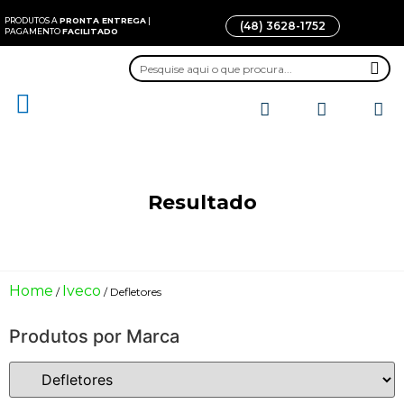
PRODUTOS A
PRONTA ENTREGA
|
(48) 3628-1752
PAGAMENTO
FACILITADO
Todos os Produtos
Quem somos
Fale conosco
Resultado
Home
Iveco
/
/ Defletores
Produtos por Marca