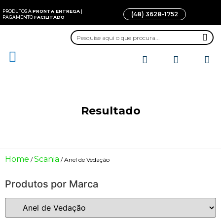
PRODUTOS A
PRONTA ENTREGA
|
(48) 3628-1752
PAGAMENTO
FACILITADO
Todos os Produtos
Quem somos
Fale conosco
Resultado
Home
Scania
/
/ Anel de Vedação
Produtos por Marca