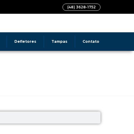
(48) 3628-1752
Todos os Produtos
Quem somos
Fale conosco
Defletores
Tampas
Contato