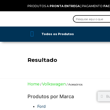
PRODUTOS A
PRONTA ENTREGA
| PAGAMENTO
FAC
Todos os Produtos
Quem somos
Fale conosco
Todos os Produtos
Resultado
Home
Volkswagen
/
/ Acessórios
Produtos por Marca
Ford